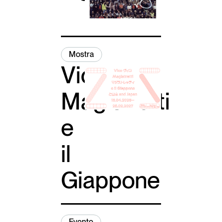
Italiano
English
Mostra
Vico
Magistretti
e
il
Giappone
Evento