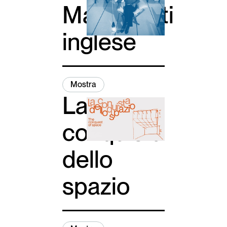
Magistretti
inglese
Mostra
La
conquista
dello
spazio