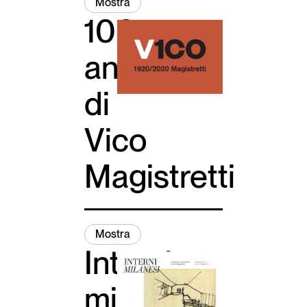
Mostra
100
anni
di
Vico
Magistretti
Mostra
Interni
milanesi.