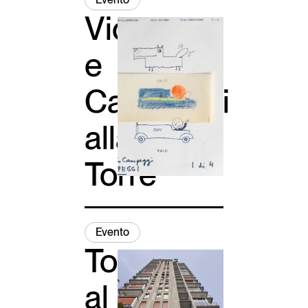
Vico
e
Campeggi
alla
Torre
Evento
Torre
al