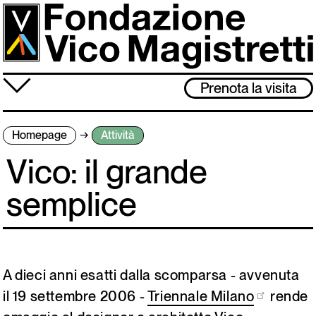
Salta
al
contenuto
principale
≡
Prenota la visita
Fondazione
Homepage
Attività
Attività
Vico: il grande
Vico Magistretti
semplice
Visita
Archivio
A dieci anni esatti dalla scomparsa - avvenuta
Lo studio museo è chiuso dal 3 al 31 agosto. Ci rivediamo l’1 settembre!
il 19 settembre 2006 -
Triennale Milano
rende