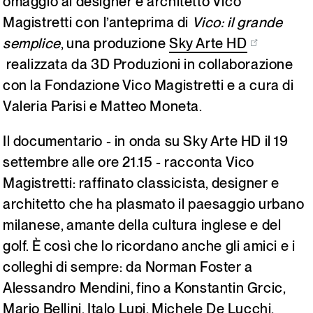
omaggio al designer e architetto Vico
Italiano
English
Magistretti con l’anteprima di
Vico: il grande
semplice
, una produzione
Sky Arte HD
realizzata da 3D Produzioni in collaborazione
con la Fondazione Vico Magistretti e a cura di
Valeria Parisi e Matteo Moneta.
Il documentario - in onda su Sky Arte HD il 19
settembre alle ore 21.15 - racconta Vico
Magistretti: raffinato classicista, designer e
architetto che ha plasmato il paesaggio urbano
milanese, amante della cultura inglese e del
golf. È così che lo ricordano anche gli amici e i
colleghi di sempre: da Norman Foster a
Alessandro Mendini, fino a Konstantin Grcic,
Mario Bellini, Italo Lupi, Michele De Lucchi,