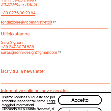
Via Vincenzo Bellini 1,
20122 Milano, ITALIA
+39 02 76 00 29 64
fondazione@vicomagistretti.it
Ufficio stampa
Sara Signorini
+39 347 30 74 836
sarasignorini.design@gmail.com
Iscriviti alla newsletter
Informativa sulla privacy e cookies.
Usiamo i cookies su questo sito per
Accetto
Tutti i diritti sono riservati.
arricchire l'esperienza utente.
Leggi
© 2025 Fondazione Vico Magistretti
maggiori informazioni
.
Cliccando sul pulsante "Accetta", si