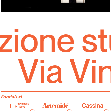
ione stu
Via Vi
Fondatori